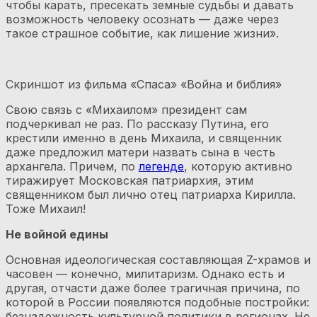
чтобы карать, пресекать земные судьбы и давать
возможность человеку осознать — даже через
такое страшное событие, как лишение жизни».
Скриншот из фильма «Спаса» «Война и библия»
Свою связь с «Михаилом» президент сам
подчеркивал не раз. По рассказу Путина, его
крестили именно в день Михаила, и священник
даже предложил матери назвать сына в честь
архангела. Причем, по
легенде
, которую активно
тиражирует Московская патриархия, этим
священником был лично отец патриарха Кирилла.
Тоже Михаил!
Не войной едины
Основная идеологическая составляющая Z-храмов и
часовен — конечно, милитаризм. Однако есть и
другая, отчасти даже более трагичная причина, по
которой в России появляются подобные постройки:
безнадежность культурной политики в регионах. Не