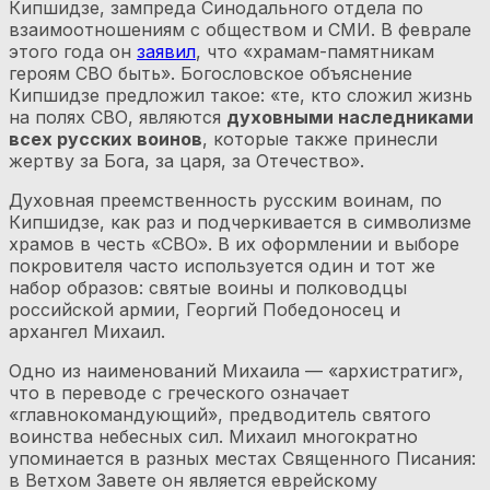
Кипшидзе, зампреда Синодального отдела по
взаимоотношениям с обществом и СМИ. В феврале
этого года он
заявил
, что «храмам-памятникам
героям СВО быть». Богословское объяснение
Кипшидзе предложил такое: «те, кто сложил жизнь
на полях СВО, являются
духовными наследниками
всех русских воинов
, которые также принесли
жертву за Бога, за царя, за Отечество».
Духовная преемственность русским воинам, по
Кипшидзе, как раз и подчеркивается в символизме
храмов в честь «СВО». В их оформлении и выборе
покровителя часто используется один и тот же
набор образов: святые воины и полководцы
российской армии, Георгий Победоносец и
архангел Михаил.
Одно из наименований Михаила — «архистратиг»,
что в переводе с греческого означает
«главнокомандующий», предводитель святого
воинства небесных сил. Михаил многократно
упоминается в разных местах Священного Писания:
в Ветхом Завете он является еврейскому