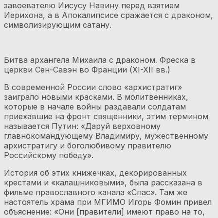
завоевателю Иисусу Навину перед взятием
Иерихона, а в Апокалипсисе сражается с драконом,
символизирующим сатану.
Битва архангела Михаила с драконом. Фреска в
церкви Сен-Савэн во Франции (XI-XII вв.)
В современной России слово «архистратиг»
заиграло новыми красками. В молитвенниках,
которые в начале войны раздавали солдатам
приехавшие на фронт священники, этим термином
называется Путин: «Даруй верховному
главнокомандующему Владимиру, мужественному
архистратигу и боголюбивому правителю
Российскому победу».
История об этих книжечках, декорированных
крестами и «калашниковыми», была рассказана в
фильме православного канала «Спас». Там же
настоятель храма при МГИМО Игорь Фомин привел
объяснение: «Они [правители] имеют право на то,