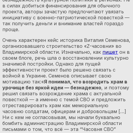
в силах добиться финансирования для обычного
проекта, авторы зачастую предпочитают увязать
инициативу с военно-патриотической повесткой —
так получить деньги и внимание властей гораздо
проще.
Очень характерен кейс историка Виталия Семенова,
организовавшего строительство «Z-часовни» во
Владимирской области. Изначально, как
пишет
он в
своем блоге, речь шла о восстановлении культурно
значимой постройки. Однако для пущей
эффективности проект было решено связать с
войной в Украине. Семенов описывает свою
мотивацию так:«
Я понимал, что возродить храм в
урочище без яркой идеи — безнадежно
, и поэтому
решил связать возрождение храма с актуальной
повесткой — а именно с темой СВО и предложить
отреставрировать храм как мемориальную
часовню солдатам, офицерам и добровольцам […]
Ни с кем не согласовывая, мы начали буквально
бомбить администрацию Владимирской области
письмами о том, что всё — эта “Часовня СВО”